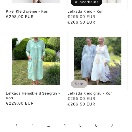
Ausverkauft
Pixel Kleid creme - Kori
Lefkada Kleid - Kori
Normaler
€298,00 EUR
Normaler
€295,00 EUR
Verkaufspreis
Preis
Preis
€206,50 EUR
Lefkada
Lefkada
Hemdkleid
Kleid
Seegrün
grau
-
-
Kori
Kori
Sale
Lefkada Hemdkleid Seegrün -
Lefkada Kleid grau - Kori
Kori
Normaler
€295,00 EUR
Verkaufspreis
Normaler
€229,00 EUR
Preis
€206,50 EUR
Preis
1
…
4
5
6
7