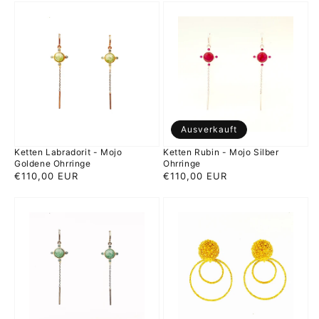
Ketten
Ketten
Labradorit
Rubin
-
-
Mojo
Mojo
Goldene
Silber
Ohrringe
Ohrringe
Ausverkauft
Ketten Labradorit - Mojo
Ketten Rubin - Mojo Silber
Goldene Ohrringe
Ohrringe
Normaler
€110,00 EUR
Normaler
€110,00 EUR
Preis
Preis
Ketten
KnubbelRinge
Amazonit
-
-
Mojo
Mojo
Goldene
Silber
Ohrringe
Ohrringe