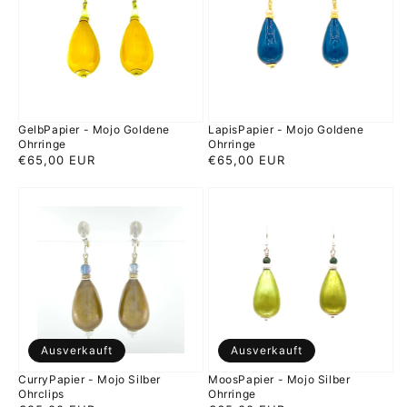
Goldene
Goldene
Ohrringe
Ohrringe
GelbPapier - Mojo Goldene
LapisPapier - Mojo Goldene
Ohrringe
Ohrringe
Normaler
€65,00 EUR
Normaler
€65,00 EUR
Preis
Preis
CurryPapier
MoosPapier
-
-
Mojo
Mojo
Silber
Silber
Ohrclips
Ohrringe
Ausverkauft
Ausverkauft
CurryPapier - Mojo Silber
MoosPapier - Mojo Silber
Ohrclips
Ohrringe