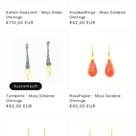
Ketten Amazonit - Mojo Silber
KnubbelRinge - Mojo Goldene
Ohrringe
Ohrringe
Normaler
€110,00 EUR
Normaler
€62,00 EUR
Preis
Preis
Turmperle
RosaPapier
-
-
Mojo
Mojo
Silberne
Goldene
Ohrringe
Ohrringe
Ausverkauft
Turmperle - Mojo Silberne
RosaPapier - Mojo Goldene
Ohrringe
Ohrringe
Normaler
€62,00 EUR
Normaler
€65,00 EUR
Preis
Preis
GelbPapier
LapisPapier
-
-
Mojo
Mojo