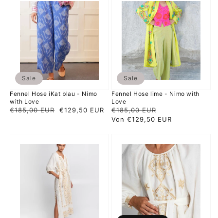
Hose
Hose
iKat
lime
blau
-
-
Nimo
Nimo
with
with
Love
Love
Sale
Sale
Fennel Hose iKat blau - Nimo
Fennel Hose lime - Nimo with
with Love
Love
Normaler
€185,00 EUR
Verkaufspreis
€129,50 EUR
Normaler
€185,00 EUR
Verkaufspreis
Preis
Preis
Von €129,50 EUR
Pixel
Lefkada
Kleid
Kleid
creme
-
-
Kori
Kori