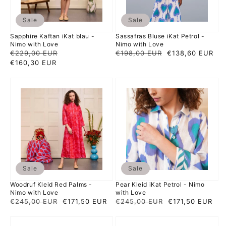
with
with
Love
Love
Sale
Sale
Sapphire Kaftan iKat blau -
Sassafras Bluse iKat Petrol -
Nimo with Love
Nimo with Love
Normaler
€229,00 EUR
Verkaufspreis
Normaler
€198,00 EUR
Verkaufspreis
€138,60 EUR
Preis
€160,30 EUR
Preis
Woodruf
Pear
Kleid
Kleid
Red
iKat
Palms
Petrol
-
-
Nimo
Nimo
with
with
Love
Love
Sale
Sale
Woodruf Kleid Red Palms -
Pear Kleid iKat Petrol - Nimo
Nimo with Love
with Love
Normaler
€245,00 EUR
Verkaufspreis
€171,50 EUR
Normaler
€245,00 EUR
Verkaufspreis
€171,50 EUR
Preis
Preis
Fennel
Fennel