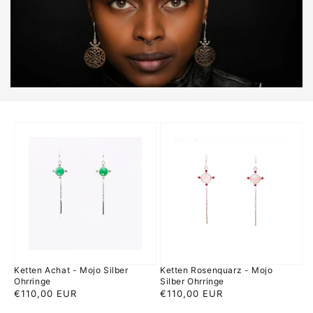
Ketten
Ketten
Achat
Rosenquarz
-
-
Mojo
Mojo
Silber
Silber
Ohrringe
Ohrringe
Ketten Achat - Mojo Silber
Ketten Rosenquarz - Mojo
Ohrringe
Silber Ohrringe
Normaler
€110,00 EUR
Normaler
€110,00 EUR
Preis
Preis