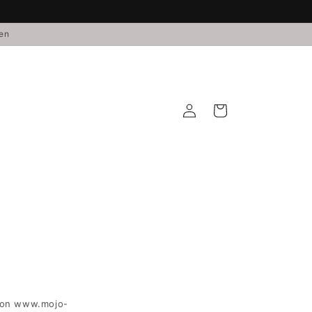
den
Einloggen
Warenkorb
 von www.mojo-