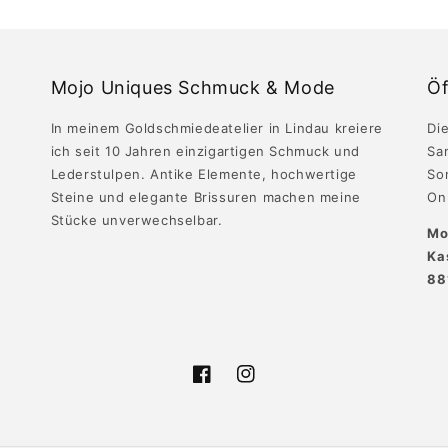
Mojo Uniques Schmuck & Mode
Öf
In meinem Goldschmiedeatelier in Lindau kreiere
Die
ich seit 10 Jahren einzigartigen Schmuck und
Sa
Lederstulpen. Antike Elemente, hochwertige
So
Steine und elegante Brissuren machen meine
Onl
Stücke unverwechselbar.
Mo
Ka
88
Facebook
Instagram