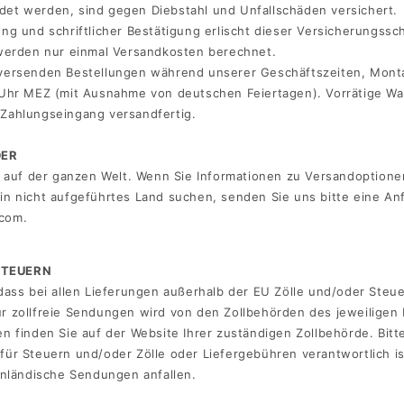
et werden, sind gegen Diebstahl und Unfallschäden versichert.
ng und schriftlicher Bestätigung erlischt dieser Versicherungssc
 werden nur einmal Versandkosten berechnet.
versenden Bestellungen während unserer Geschäftszeiten, Monta
 Uhr MEZ (mit Ausnahme von deutschen Feiertagen). Vorrätige Wa
Zahlungseingang versandfertig.
DER
er auf der ganzen Welt. Wenn Sie Informationen zu Versandoption
in nicht aufgeführtes Land suchen, senden Sie uns bitte eine Anf
com.
STEUERN
 dass bei allen Lieferungen außerhalb der EU Zölle und/oder Steu
r zollfreie Sendungen wird von den Zollbehörden des jeweiligen 
en finden Sie auf der Website Ihrer zuständigen Zollbehörde. Bitt
für Steuern und/oder Zölle oder Liefergebühren verantwortlich ist
 inländische Sendungen anfallen.