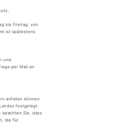
hutz.
g bis Freitag, von
re ist spätestens
en und
rage per Mail an
ern anfallen können.
Landes festgelegt.
e beachten Sie, dass
, die für