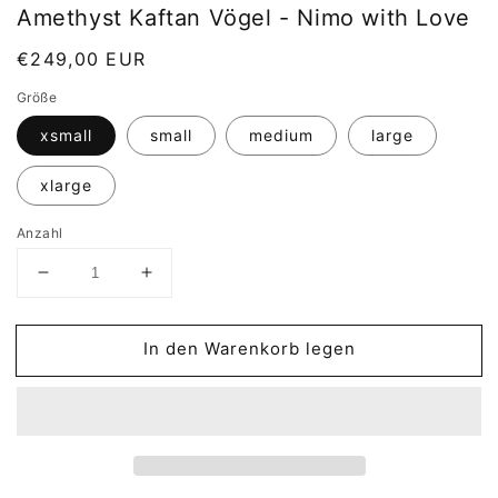
Amethyst Kaftan Vögel - Nimo with Love
Normaler
€249,00 EUR
Preis
Größe
xsmall
small
medium
large
xlarge
Anzahl
Verringere
Erhöhe
die
die
Menge
Menge
für
für
In den Warenkorb legen
Amethyst
Amethyst
Kaftan
Kaftan
Vögel
Vögel
-
-
Nimo
Nimo
with
with
Love
Love