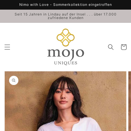
Direkt
Nimo with Love - Sommerkollektion eingetroffen
zum
Inhalt
Seit 15 Jahren in Lindau auf der Insel . . . über 17.000
zufriedene Kunden
Warenko
duktinformationen
ingen