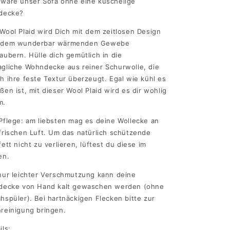
wäre unser Sofa ohne eine kuschelige
ldecke?
Wool Plaid wird Dich mit dem zeitlosen Design
 dem wunderbar wärmenden Gewebe
aubern. Hülle dich gemütlich in die
gliche Wohndecke aus reiner Schurwolle, die
h ihre feste Textur überzeugt. Egal wie kühl es
ßen ist, mit dieser Wool Plaid wird es dir wohlig
m.
Pflege: am liebsten mag es deine Wollecke an
frischen Luft. Um das natürlich schützende
fett nicht zu verlieren, lüftest du diese im
en.
nur leichter Verschmutzung kann deine
ldecke von Hand kalt gewaschen werden (ohne
hspüler). Bei hartnäckigen Flecken bitte zur
reinigung bringen.
ils: