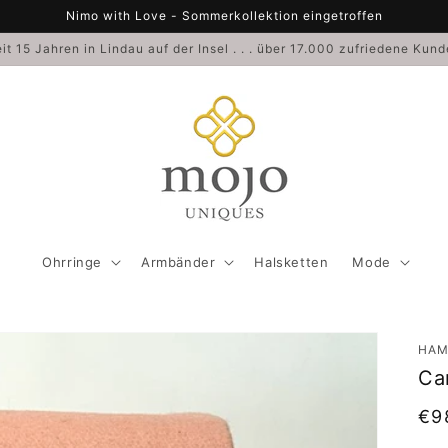
Nimo with Love - Sommerkollektion eingetroffen
it 15 Jahren in Lindau auf der Insel . . . über 17.000 zufriedene Kun
Ohrringe
Armbänder
Halsketten
Mode
HAM
Ca
No
€9
Pre