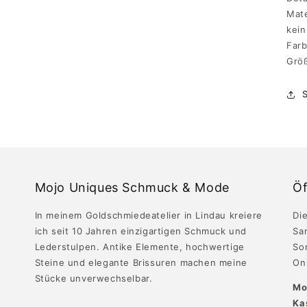
Mat
kein
Fa
Gr
Mojo Uniques Schmuck & Mode
Öf
In meinem Goldschmiedeatelier in Lindau kreiere
Die
ich seit 10 Jahren einzigartigen Schmuck und
Sa
Lederstulpen. Antike Elemente, hochwertige
So
Steine und elegante Brissuren machen meine
Onl
Stücke unverwechselbar.
Mo
Ka