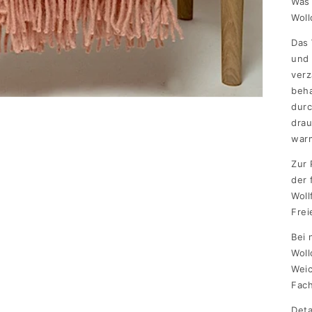
Was 
Wol
Das 
und
verz
beha
durc
drau
war
Zur 
der 
Woll
Frei
Bei 
Wol
Weic
Fach
Deta