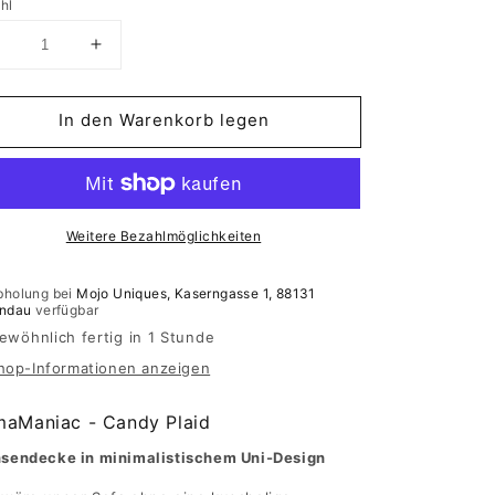
hl
erringere
Erhöhe
ie
die
Menge
Menge
ür
für
In den Warenkorb legen
Candy
Candy
laid
Plaid
-
Hamamaniac
Hamamaniac
Weitere Bezahlmöglichkeiten
bholung bei
Mojo Uniques, Kaserngasse 1, 88131
indau
verfügbar
ewöhnlich fertig in 1 Stunde
hop-Informationen anzeigen
aManiac - Candy Plaid
nsendecke in minimalistischem Uni-Design