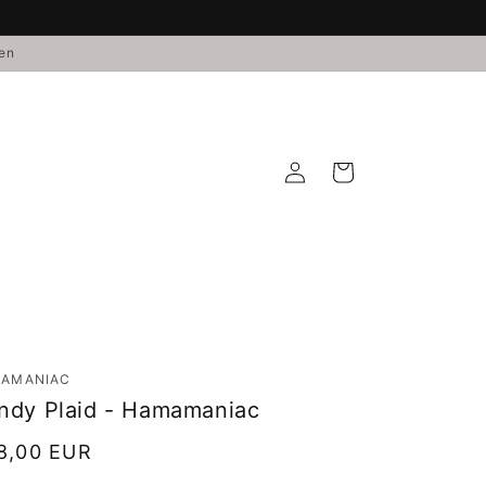
den
Einloggen
Warenkorb
AMANIAC
ndy Plaid - Hamamaniac
rmaler
8,00 EUR
is