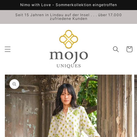
Direkt
Nimo with Love - Sommerkollektion eingetroffen
zum
Inhalt
Seit 15 Jahren in Lindau auf der Insel . . . über 17.000
zufriedene Kunden
Warenko
duktinformationen
ingen