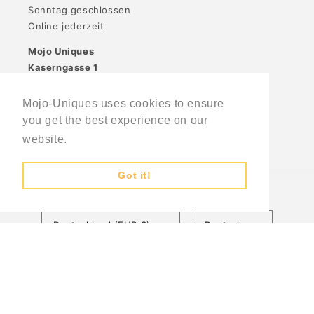
Sonntag geschlossen
Online jederzeit
Mojo Uniques
Kaserngasse 1
88131 Lindau
Mojo-Uniques uses cookies to ensure
you get the best experience on our
website.
Learn More
Facebook
Instagram
Got it!
Land/Region
Sprache
Deutschland (EUR €)
Deutsch
Zahlungsmethoden