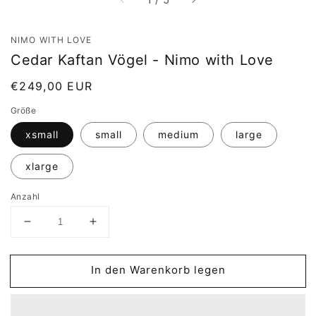
NIMO WITH LOVE
Cedar Kaftan Vögel - Nimo with Love
Normaler
€249,00 EUR
Preis
Größe
xsmall
small
medium
large
xlarge
Anzahl
Verringere
Erhöhe
die
die
Menge
Menge
für
für
In den Warenkorb legen
Cedar
Cedar
Kaftan
Kaftan
Vögel
Vögel
-
-