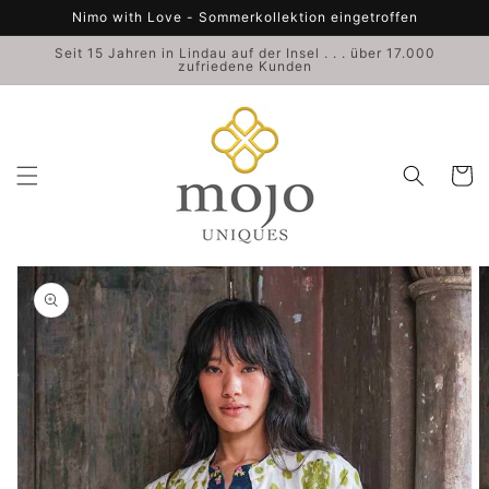
Direkt
Nimo with Love - Sommerkollektion eingetroffen
zum
Inhalt
Seit 15 Jahren in Lindau auf der Insel . . . über 17.000
zufriedene Kunden
Warenko
duktinformationen
ingen