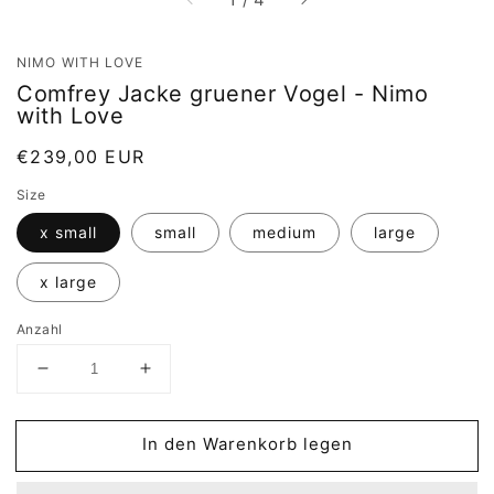
NIMO WITH LOVE
Comfrey Jacke gruener Vogel - Nimo
with Love
Normaler
€239,00 EUR
Preis
Size
x small
small
medium
large
x large
Anzahl
Verringere
Erhöhe
die
die
Menge
Menge
für
für
In den Warenkorb legen
Comfrey
Comfrey
Jacke
Jacke
gruener
gruener