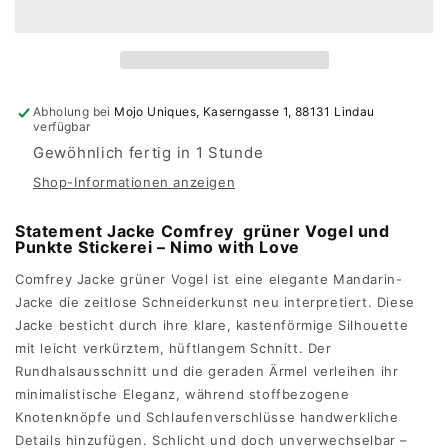
Vogel
Vogel
-
-
Nimo
Nimo
with
with
Love
Love
Abholung bei
Mojo Uniques, Kaserngasse 1, 88131 Lindau
verfügbar
Gewöhnlich fertig in 1 Stunde
Shop-Informationen anzeigen
Statement Jacke Comfrey grüner Vogel und
Punkte Stickerei – Nimo with Love
Comfrey Jacke grüner Vogel ist eine elegante Mandarin-
Jacke die zeitlose Schneiderkunst neu
interpretiert. Diese
Jacke besticht durch ihre klare, kastenförmige Silhouette
mit leicht verkürztem, hüftlangem Schnitt. Der
Rundhalsausschnitt und die geraden Ärmel verleihen ihr
minimalistische Eleganz, während stoffbezogene
Knotenknöpfe und Schlaufenverschlüsse handwerkliche
Details hinzufügen. Schlicht und doch unverwechselbar –