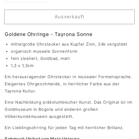
die
die
Menge
Menge
für
für
Ausverkauft
Tayrona
Tayrona
Sonne
Sonne
-
-
Goldene Ohrringe - Tayrona Sonne
Goldene
Goldene
Ohrringe
Ohrringe
mittelgroße Ohrstecker
aus Kupfer Zinn, 24k vergoldet
organisch museale Sonnenform
fein ziseliert, Goldbad, matt
1,3 x 1,3cm
Ein herausragender Ohrstecker in musealer Formensprache.
Elegantes Ohrgeschmeide, in herrlicher Farbe aus der
Tayrona Kultur.
Eine Nachbildung präkolumbischer Kunst. Das Original ist im
Goldmuseum in Bogota und anderen großen
Völkerkundemuseen ausgestellt.
Ein Lieblingsohrring für jeden Tag mit herrlicher Brilianz.
Schmuck Unikat von Mojo Uniques