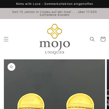
Direkt
Nimo with Love - Sommerkollektion eingetroffen
zum
Inhalt
Seit 15 Jahren in Lindau auf der Insel . . . über 17.000
zufriedene Kunden
Warenko
duktinformationen
ingen