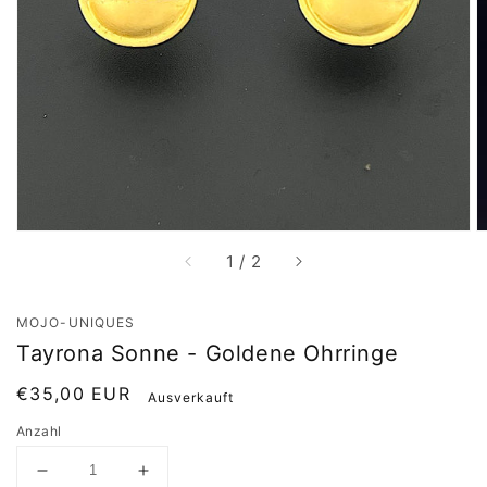
Medien
1
in
Galerieansicht
öffnen
von
1
/
2
MOJO-UNIQUES
Tayrona Sonne - Goldene Ohrringe
Normaler
€35,00 EUR
Ausverkauft
Preis
Anzahl
Verringere
Erhöhe