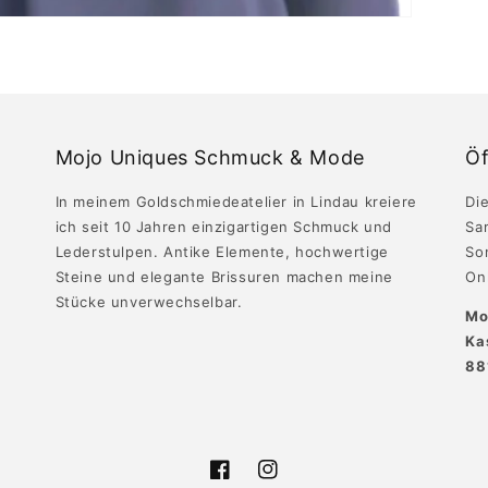
Mojo Uniques Schmuck & Mode
Öf
In meinem Goldschmiedeatelier in Lindau kreiere
Die
ich seit 10 Jahren einzigartigen Schmuck und
Sa
Lederstulpen. Antike Elemente, hochwertige
So
Steine und elegante Brissuren machen meine
Onl
Stücke unverwechselbar.
Mo
Ka
88
Facebook
Instagram