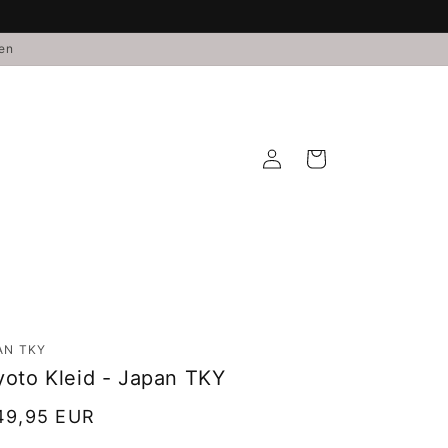
den
Einloggen
Warenkorb
AN TKY
yoto Kleid - Japan TKY
rmaler
49,95 EUR
is