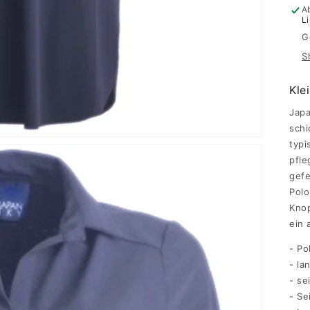
A
L
G
S
Kle
Japa
schi
typi
pfle
gefe
Polo
Knop
ein 
- Po
- la
- se
- Se