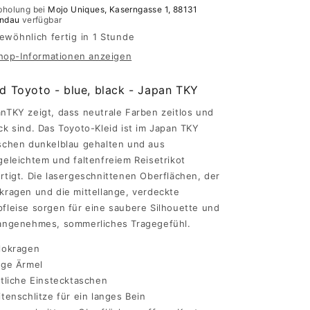
bholung bei
Mojo Uniques, Kaserngasse 1, 88131
indau
verfügbar
ewöhnlich fertig in 1 Stunde
hop-Informationen anzeigen
id Toyoto - blue, black - Japan TKY
nTKY zeigt, dass neutrale Farben zeitlos und
ck sind. Das Toyoto-Kleid ist im Japan TKY
schen dunkelblau gehalten und aus
geleichtem und faltenfreiem Reisetrikot
rtigt. Die lasergeschnittenen Oberflächen, der
kragen und die mittellange, verdeckte
fleise sorgen für eine saubere Silhouette und
angenehmes, sommerliches Tragegefühl.
lokragen
nge Ärmel
itliche Einstecktaschen
itenschlitze für ein langes Bein