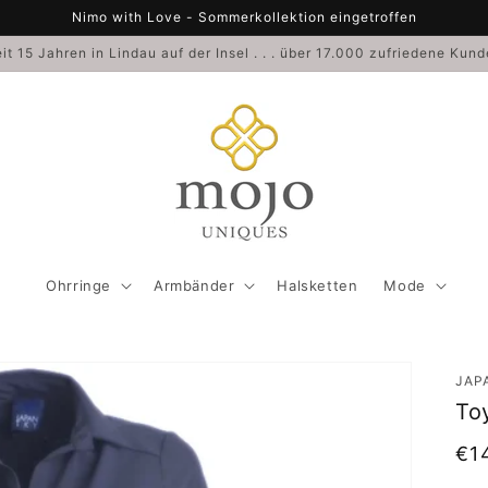
Nimo with Love - Sommerkollektion eingetroffen
it 15 Jahren in Lindau auf der Insel . . . über 17.000 zufriedene Kun
Ohrringe
Armbänder
Halsketten
Mode
JAP
To
No
€1
Pre