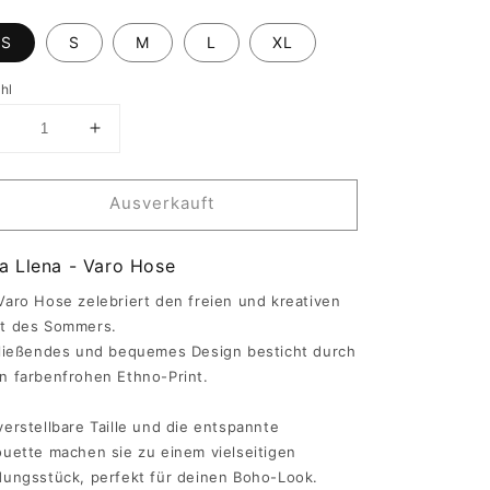
XS
S
M
L
XL
hl
erringere
Erhöhe
ie
die
Menge
Menge
ür
für
Ausverkauft
aro
Varo
Hose
Hose
-
a Llena - Varo Hose
una
Luna
lena
Llena
Varo Hose zelebriert den freien und kreativen
st des Sommers.
fließendes und bequemes Design besticht durch
n farbenfrohen Ethno-Print.
verstellbare Taille und die entspannte
ouette machen sie zu einem vielseitigen
dungsstück, perfekt für deinen Boho-Look.