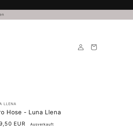
den
Einloggen
Warenkorb
A LLENA
ro Hose - Luna Llena
rmaler
9,50 EUR
Ausverkauft
is