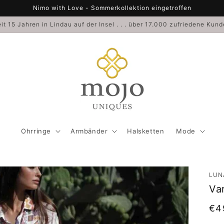
Nimo with Love - Sommerkollektion eingetroffen
it 15 Jahren in Lindau auf der Insel . . . über 17.000 zufriedene Kun
Ohrringe
Armbänder
Halsketten
Mode
LUN
Va
No
€4
Pre