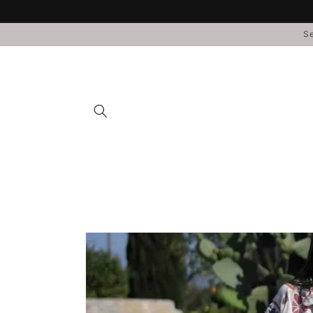
Direkt
zum
Inhalt
Se
Zu
Produktinformationen
springen