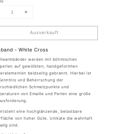
hl
erringere
Erhöhe
ie
die
Menge
Menge
ür
für
Ausverkauft
hite
White
ross
Cross
-
band - White Cross
Armband
Armband
illearmbänder werden mit böhmischen
perlen auf gewölbten, handgeformten
erelementen beidseitig gebrannt. Hierbei ist
Kenntnis und Beherrschung der
rschiedlichen Schmelzpunkte und
eraturen von Emaille und Perlen eine große
ausforderung.
ntsteht eine hochglänzende, belastbare
fläche von hoher Güte. Unikate die wahrhaft
alig sind.