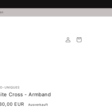
den
Einloggen
Warenkorb
O-UNIQUES
ite Cross - Armband
rmaler
80,00 EUR
Ausverkauft
is