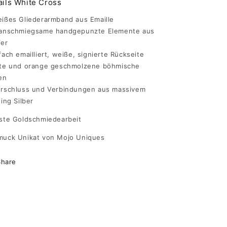
ails White Cross
ißes Gliederarmband aus Emaille
 anschmiegsame handgepunzte Elemente aus
fer
fach emailliert, weiße, signierte Rückseite
ote und orange geschmolzene böhmische
len
erschluss und Verbindungen aus massivem
ling Silber
ste Goldschmiedearbeit
muck Unikat von Mojo Uniques
Share