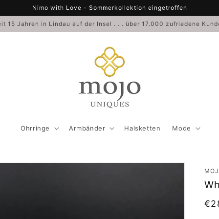
Nimo with Love - Sommerkollektion eingetroffen
it 15 Jahren in Lindau auf der Insel . . . über 17.000 zufriedene Kun
Ohrringe
Armbänder
Halsketten
Mode
MOJ
Wh
No
€2
Pre