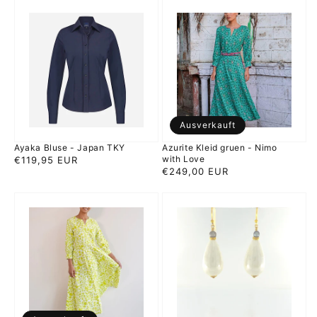
Ayaka
Azurite
Bluse
Kleid
-
gruen
Japan
-
TKY
Nimo
with
Love
Ausverkauft
Ayaka Bluse - Japan TKY
Azurite Kleid gruen - Nimo
with Love
Normaler
€119,95 EUR
Normaler
€249,00 EUR
Preis
Preis
Azurite
BeigePapier
Kleid
-
lime
Mojo
leaf
Goldene
-
Ohrringe
Nimo
with
Love