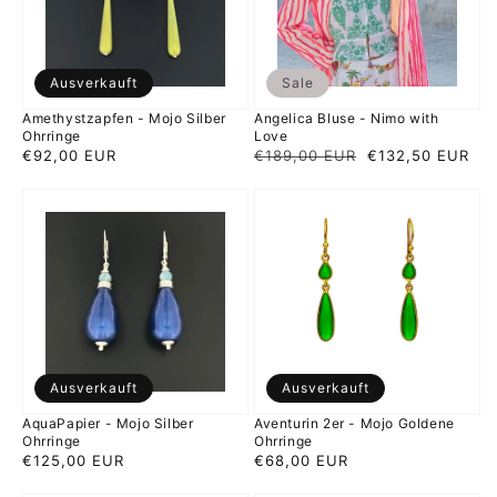
Love
Ausverkauft
Sale
Amethystzapfen - Mojo Silber
Angelica Bluse - Nimo with
Ohrringe
Love
Normaler
€92,00 EUR
Normaler
€189,00 EUR
Verkaufspreis
€132,50 EUR
Preis
Preis
AquaPapier
Aventurin
-
2er
Mojo
-
Silber
Mojo
Ohrringe
Goldene
Ohrringe
Ausverkauft
Ausverkauft
AquaPapier - Mojo Silber
Aventurin 2er - Mojo Goldene
Ohrringe
Ohrringe
Normaler
€125,00 EUR
Normaler
€68,00 EUR
Preis
Preis