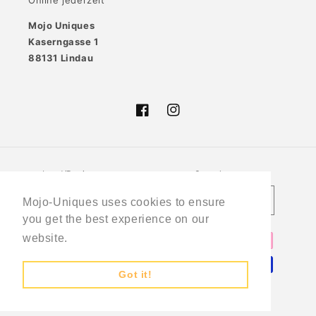
Online jederzeit
Mojo Uniques
Kaserngasse 1
88131 Lindau
Facebook
Instagram
Land/Region
Sprache
Deutschland (EUR €)
Deutsch
Mojo-Uniques uses cookies to ensure
you get the best experience on our
Zahlungsmethoden
website.
Learn More
Got it!
© 2026,
MojoUniques
Powered by Shopify