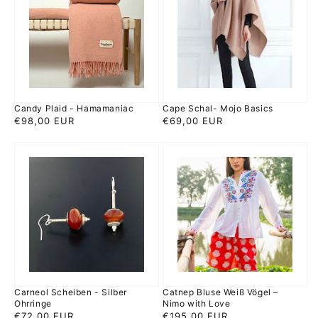
Hamamaniac
Basics
Candy Plaid - Hamamaniac
Cape Schal- Mojo Basics
Normaler
€98,00 EUR
Normaler
€69,00 EUR
Preis
Preis
Carneol
Catnep
Scheiben
Bluse
-
Weiß
Silber
Vögel
Ohrringe
–
Nimo
with
Love
Carneol Scheiben - Silber
Catnep Bluse Weiß Vögel –
Ohrringe
Nimo with Love
Normaler
€72,00 EUR
Normaler
€195,00 EUR